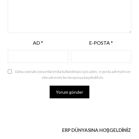
AD
*
E-POSTA
*
Daha sonraki yorumlarımda kullanılması için adım, e-posta adresim ve
site adresim bu tarayıcıya kaydedilsin.
ERP DÜNYASINA HOŞGELDİNİZ