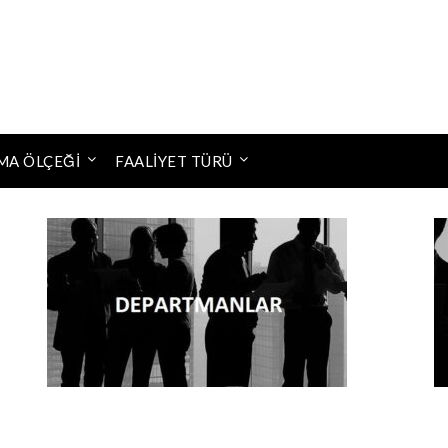
MA ÖLÇEĞI
FAALIYET TÜRÜ