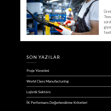
Üret
Teme
sürd
giyi
faal
SON YAZILAR
Proje Yönetimi
World Class Manufacturing
Lojistik Sektörü
İK Performans Değerlendirme Kriterleri