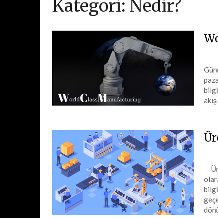
Kategori:
Nedir?
Wo
Günü
paza
bilg
akış
Ür
Üret
olar
bilg
geçe
dönü