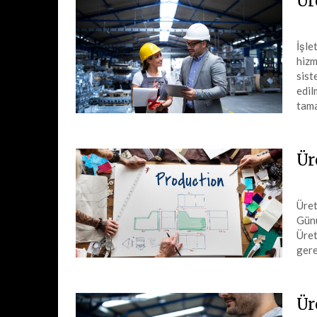
Ür
İşle
hizm
sist
edil
tam
Ür
Üret
Günü
Üret
gere
Ür