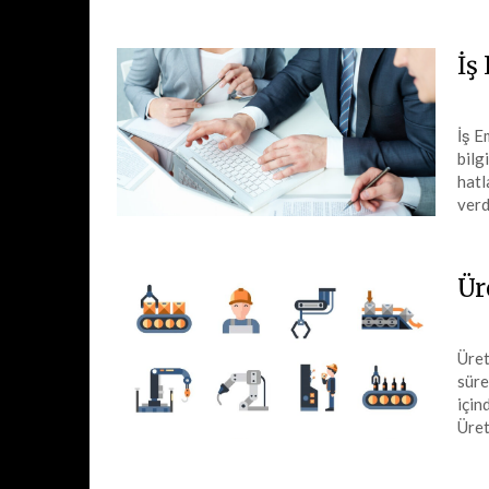
İş
İş E
bilg
hatl
verd
Ür
Üret
süre
için
Üret