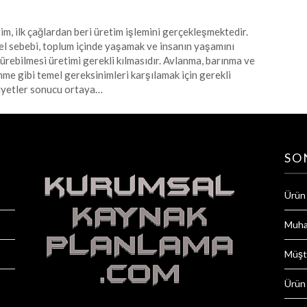
im, ilk çağlardan beri üretim işlemini gerçekleşmektedir.
l sebebi, toplum içinde yaşamak ve insanın yaşamını
ürebilmesi üretimi gerekli kılmasıdır. Avlanma, barınma ve
nme gibi temel gereksinimleri karşılamak için gerekli
iyetler sonucu ortaya…
SO
Ürün
Muha
Müşte
Ürün