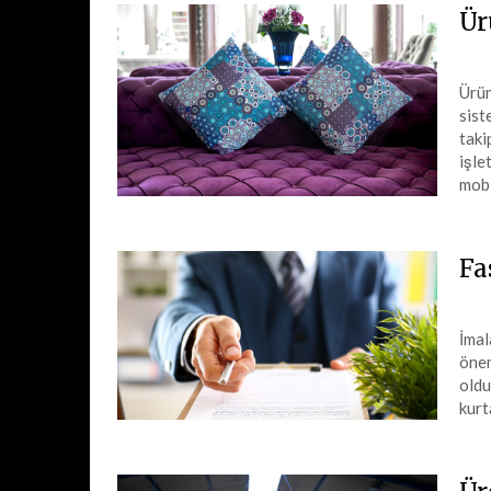
Ür
Ürün
sist
taki
işle
mob
Fa
İmal
önem
oldu
kurt