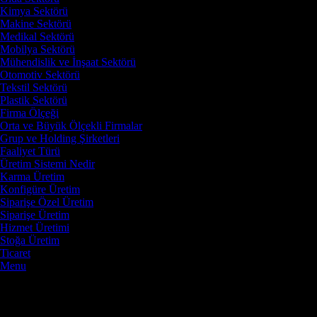
Kimya Sektörü
Makine Sektörü
Medikal Sektörü
Mobilya Sektörü
Mühendislik ve İnşaat Sektörü
Otomotiv Sektörü
Tekstil Sektörü
Plastik Sektörü
Firma Ölçeği
Orta ve Büyük Ölçekli Firmalar
Grup ve Holding Şirketleri
Faaliyet Türü
Üretim Sistemi Nedir
Karma Üretim
Konfigüre Üretim
Siparişe Özel Üretim
Siparişe Üretim
Hizmet Üretimi
Stoğa Üretim
Ticaret
Menu