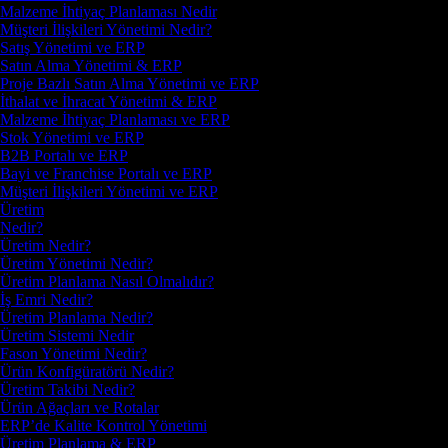
Malzeme İhtiyaç Planlaması Nedir
Müşteri İlişkileri Yönetimi Nedir?
Satış Yönetimi ve ERP
Satın Alma Yönetimi & ERP
Proje Bazlı Satın Alma Yönetimi ve ERP
İthalat ve İhracat Yönetimi & ERP
Malzeme İhtiyaç Planlaması ve ERP
Stok Yönetimi ve ERP
B2B Portalı ve ERP
Bayi ve Franchise Portalı ve ERP
Müşteri İlişkileri Yönetimi ve ERP
Üretim
Nedir?
Üretim Nedir?
Üretim Yönetimi Nedir?
Üretim Planlama Nasıl Olmalıdır?
İş Emri Nedir?
Üretim Planlama Nedir?
Üretim Sistemi Nedir
Fason Yönetimi Nedir?
Ürün Konfigüratörü Nedir?
Üretim Takibi Nedir?
Ürün Ağaçları ve Rotalar
ERP’de Kalite Kontrol Yönetimi
Üretim Planlama & ERP