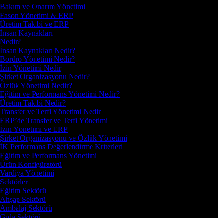
Bakım ve Onarım Yönetimi
Fason Yönetimi & ERP
Üretim Takibi ve ERP
İnsan Kaynakları
Nedir?
İnsan Kaynakları Nedir?
Bordro Yönetimi Nedir?
İzin Yönetimi Nedir
Şirket Organizasyonu Nedir?
Özlük Yönetimi Nedir?
Eğitim ve Performans Yönetimi Nedir?
Üretim Takibi Nedir?
Transfer ve Terfi Yönetimi Nedir
ERP’de Transfer ve Terfi Yönetimi
İzin Yönetimi ve ERP
Şirket Organizasyonu ve Özlük Yönetimi
İK Performans Değerlendirme Kriterleri
Eğitim ve Performans Yönetimi
Ürün Konfigüratörü
Vardiya Yönetimi
Sektörler
Eğitim Sektörü
Ahşap Sektörü
Ambalaj Sektörü
Gıda Sektörü