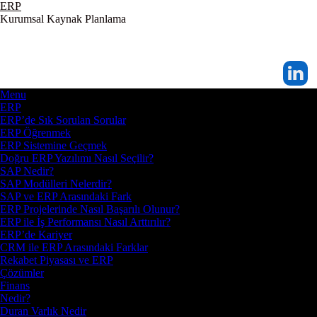
ERP
Kurumsal Kaynak Planlama
Menu
ERP
ERP’de Sık Sorulan Sorular
ERP Öğrenmek
ERP Sistemine Geçmek
Doğru ERP Yazılımı Nasıl Seçilir?
SAP Nedir?
SAP Modülleri Nelerdir?
SAP ve ERP Arasındaki Fark
ERP Projelerinde Nasıl Başarılı Olunur?
ERP ile İş Performansı Nasıl Arttırılır?
ERP’de Kariyer
CRM ile ERP Arasındaki Farklar
Rekabet Piyasası ve ERP
Çözümler
Finans
Nedir?
Duran Varlık Nedir