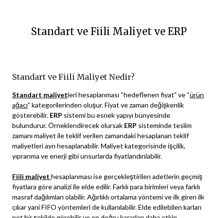
Standart ve Fiili Maliyet ve ERP
Standart ve Fiili Maliyet Nedir?
Standart maliyet
leri hesaplanması “hedeflenen fiyat” ve “
ürün
ağacı
” kategorilerinden oluşur. Fiyat ve zaman değişkenlik
gösterebilir.
ERP
sistemi bu esnek yapıyı bünyesinde
bulundurur. Örneklendirecek olursak
ERP
sisteminde teslim
zamanı maliyet ile teklif verilen zamandaki hesaplanan teklif
maliyetleri ayrı hesaplanabilir. Maliyet kategorisinde işçilik,
yıpranma ve enerji gibi unsurlarda fiyatlandırılabilir.
Fiili maliyet
hesaplanması ise gerçekleştirilen adetlerin geçmiş
fiyatlara göre analizi ile elde edilir. Farklı para birimleri veya farklı
masraf dağılımları olabilir. Ağırlıklı ortalama yöntemi ve ilk giren ilk
çıkar yani FIFO yöntemleri de kullanılabilir. Elde edilebilen karları
net bir şekilde görebilir ve en doğru kararları daha etkin