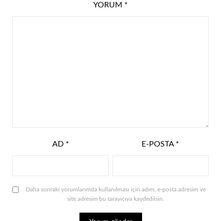
YORUM
*
AD
*
E-POSTA
*
Daha sonraki yorumlarımda kullanılması için adım, e-posta adresim ve
site adresim bu tarayıcıya kaydedilsin.