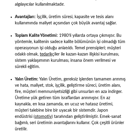
algılayıcılar kullanılmaktadır.
Avantajları:
İşçilik, üretim süresi, kapasite ve tesis alanı
kullanımında maliyet açısından çok büyük avantaj sağlar.
Toplam Kalite Yönetimi:
1980’li yıllarda ortaya çıkmıştır. Bu
yöntemle, kalitenin sadece kalite bölümünün işi olmadığı tüm
operasyonun işi olduğu anlatıldı. Temel prensipleri; müşteri
odaklı olmak,
tedarik
çiler ile kazan-kazan ilişkisi kurulması,
sistem yaklaşımının kurulması, insana önem verilmesi ve
sürekli eğitim.
Yalın Üretim:
Yalın Üretim, gereksiz işlerden tamamen arınmış
ve hata, maliyet, stok, işçilik, geliştirme süreci, üretim alanı,
fire, müşteri memnuniyetsizliği gibi unsurları en aza indirger.
Üretime yük getiren tüm israflardan arınmıştır. En az
kaynakla, en kısa zamanda, en ucuz ve hatasız üretimi,
müşteri talebine bire bir uyacak bir sistemdir. Japon
endüstrisi (
otomotiv
) tarafından geliştirilmiştir. Emek-sanat
bağımlı, seri üretimin avantajlarını kullanır. Çok çeşitli ürünler
üretilir.