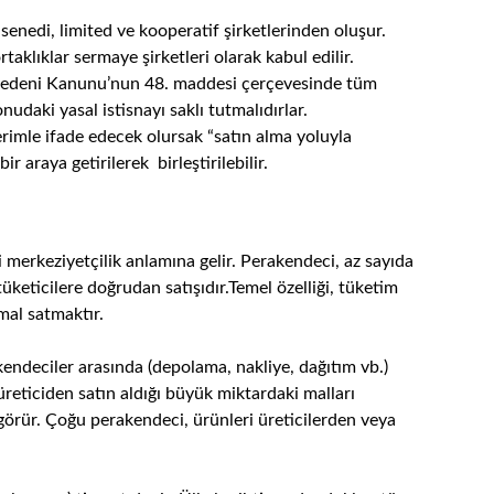
se senedi, limited ve kooperatif şirketlerinden oluşur.
rtaklıklar sermaye şirketleri olarak kabul edilir.
rk Medeni Kanunu’nun 48. maddesi çerçevesinde tüm
nudaki yasal istisnayı saklı tutmalıdırlar.
 terimle ifade edecek olursak “satın alma yoluyla
r araya getirilerek birleştirilebilir.
 merkeziyetçilik anlamına gelir. Perakendeci, az sayıda
tüketicilere doğrudan satışıdır.Temel özelliği, tüketim
mal satmaktır.
kendeciler arasında (depolama, nakliye, dağıtım vb.)
üreticiden satın aldığı büyük miktardaki malları
görür. Çoğu perakendeci, ürünleri üreticilerden veya