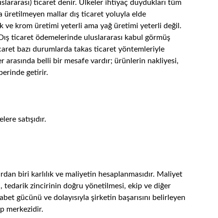
uslararası) ticaret denir. Ülkeler ihtiyaç duydukları tüm
 üretilmeyen mallar dış ticaret yoluyla elde
 ve krom üretimi yeterli ama yağ üretimi yeterli değil.
Dış ticaret ödemelerinde uluslararası kabul görmüş
icaret bazı durumlarda takas ticaret yöntemleriyle
er arasında belli bir mesafe vardır; ürünlerin nakliyesi,
erinde getirir.
lere satışıdır.
ardan biri karlılık ve maliyetin hesaplanmasıdır. Maliyet
, tedarik zincirinin doğru yönetilmesi, ekip ve diğer
et gücünü ve dolayısıyla şirketin başarısını belirleyen
ep merkezidir.