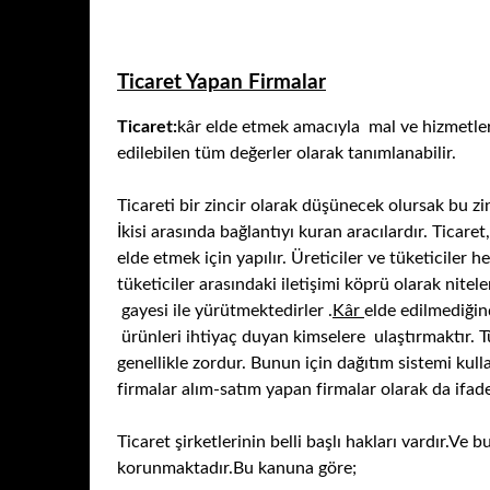
Ticaret Yapan Firmalar
Ticaret:
kâr elde etmek amacıyla mal ve hizmetler
edilebilen tüm değerler olarak tanımlanabilir.
Ticareti bir zincir olarak düşünecek olursak bu zin
İkisi arasında bağlantıyı kuran aracılardır. Ticare
elde etmek için yapılır. Üreticiler ve tüketiciler
tüketiciler arasındaki iletişimi köprü olarak nitele
gayesi ile yürütmektedirler .
Kâr
elde edilmediğind
ürünleri ihtiyaç duyan kimselere ulaştırmaktır. T
genellikle zordur. Bunun için dağıtım sistemi kullan
firmalar alım-satım yapan firmalar olarak da ifade 
Ticaret şirketlerinin belli başlı hakları vardır.Ve 
korunmaktadır.Bu kanuna göre;