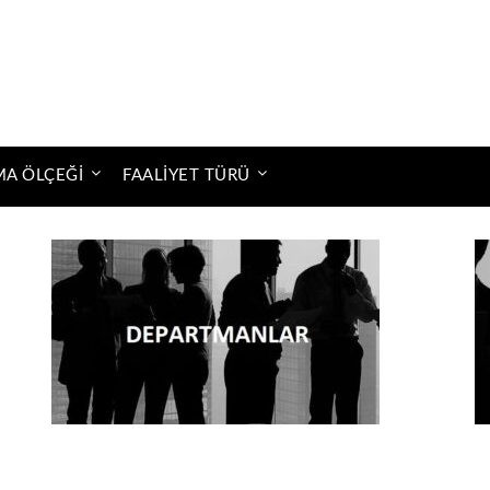
MA ÖLÇEĞI
FAALIYET TÜRÜ