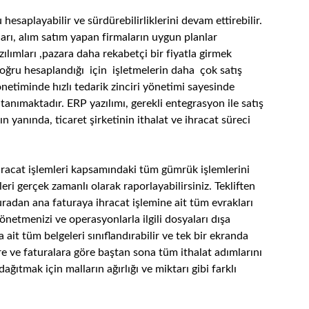
u hesaplayabilir ve sürdürebilirliklerini devam ettirebilir.
arı, alım satım yapan firmaların uygun planlar
lımları ,pazara daha rekabetçi bir fiyatla girmek
ı doğru hesaplandığı için işletmelerin daha çok satış
netiminde hızlı tedarik zinciri yönetimi sayesinde
tanımaktadır. ERP yazılımı, gerekli entegrasyon ile satış
n yanında, ticaret şirketinin ithalat ve ihracat süreci
hracat işlemleri kapsamındaki tüm gümrük işlemlerini
leri gerçek zamanlı olarak raporlayabilirsiniz. Tekliften
turadan ana faturaya ihracat işlemine ait tüm evrakları
önetmenizi ve operasyonlarla ilgili dosyaları dışa
a ait tüm belgeleri sınıflandırabilir ve tek bir ekranda
ere ve faturalara göre baştan sona tüm ithalat adımlarını
dağıtmak için malların ağırlığı ve miktarı gibi farklı