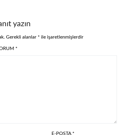
anıt yazın
ak.
Gerekli alanlar
*
ile işaretlenmişlerdir
YORUM
*
E-POSTA
*