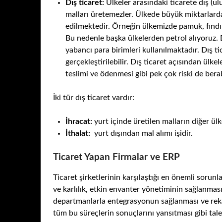
Dış ticaret:
Ülkeler arasındaki ticarete dış (ul
malları üretemezler. Ülkede büyük miktarlarda
edilmektedir. Örneğin ülkemizde pamuk, fındık
Bu nedenle başka ülkelerden petrol alıyoruz. 
yabancı para birimleri kullanılmaktadır. Dış t
gerçekleştirilebilir. Dış ticaret açısından ülkel
teslimi ve ödenmesi gibi pek çok riski de berab
İki tür dış ticaret vardır:
İhracat:
yurt içinde üretilen malların diğer ülke
İthalat:
yurt dışından mal alımı işidir.
Ticaret Yapan Firmalar ve ERP
Ticaret şirketlerinin karşılaştığı en önemli sorunl
ve karlılık, etkin envanter yönetiminin sağlanması
departmanlarla entegrasyonun sağlanması ve rekab
tüm bu süreçlerin sonuçlarını yansıtması gibi tal