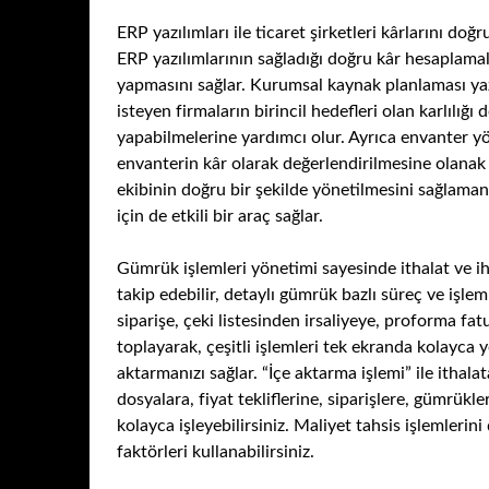
ERP yazılımları ile ticaret şirketleri kârlarını doğr
ERP yazılımlarının sağladığı doğru kâr hesaplamal
yapmasını sağlar. Kurumsal kaynak planlaması yazı
isteyen firmaların birincil hedefleri olan karlılığ
yapabilmelerine yardımcı olur. Ayrıca envanter yö
envanterin kâr olarak değerlendirilmesine olanak 
ekibinin doğru bir şekilde yönetilmesini sağlamanı
için de etkili bir araç sağlar.
Gümrük işlemleri yönetimi sayesinde ithalat ve i
takip edebilir, detaylı gümrük bazlı süreç ve işlem
siparişe, çeki listesinden irsaliyeye, proforma fa
toplayarak, çeşitli işlemleri tek ekranda kolayca y
aktarmanızı sağlar. “İçe aktarma işlemi” ile ithalat
dosyalara, fiyat tekliflerine, siparişlere, gümrükl
kolayca işleyebilirsiniz. Maliyet tahsis işlemlerini 
faktörleri kullanabilirsiniz.