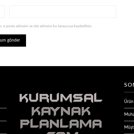
, e-posta adresim ve site adresim bu tarayıcıya kaydedilsin.
SO
Ürün
Muha
Müşte