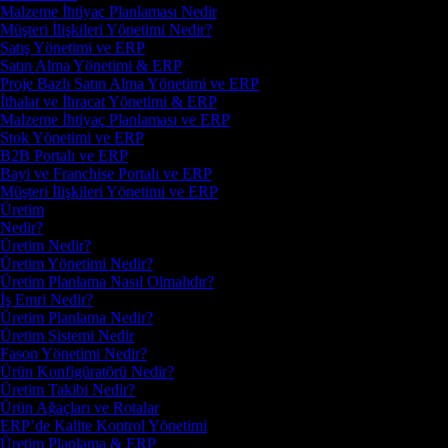
Malzeme İhtiyaç Planlaması Nedir
Müşteri İlişkileri Yönetimi Nedir?
Satış Yönetimi ve ERP
Satın Alma Yönetimi & ERP
Proje Bazlı Satın Alma Yönetimi ve ERP
İthalat ve İhracat Yönetimi & ERP
Malzeme İhtiyaç Planlaması ve ERP
Stok Yönetimi ve ERP
B2B Portalı ve ERP
Bayi ve Franchise Portalı ve ERP
Müşteri İlişkileri Yönetimi ve ERP
Üretim
Nedir?
Üretim Nedir?
Üretim Yönetimi Nedir?
Üretim Planlama Nasıl Olmalıdır?
İş Emri Nedir?
Üretim Planlama Nedir?
Üretim Sistemi Nedir
Fason Yönetimi Nedir?
Ürün Konfigüratörü Nedir?
Üretim Takibi Nedir?
Ürün Ağaçları ve Rotalar
ERP’de Kalite Kontrol Yönetimi
Üretim Planlama & ERP