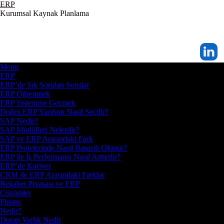
ERP
Kurumsal Kaynak Planlama
Menu
ERP
ERP’de Sık Sorulan Sorular
ERP Öğrenmek
ERP Sistemine Geçmek
Doğru ERP Yazılımı Nasıl Seçilir?
SAP Nedir?
SAP Modülleri Nelerdir?
SAP ve ERP Arasındaki Fark
ERP Projelerinde Nasıl Başarılı Olunur?
ERP ile İş Performansı Nasıl Arttırılır?
ERP’de Kariyer
CRM ile ERP Arasındaki Farklar
Rekabet Piyasası ve ERP
Çözümler
Finans
Nedir?
Duran Varlık Nedir