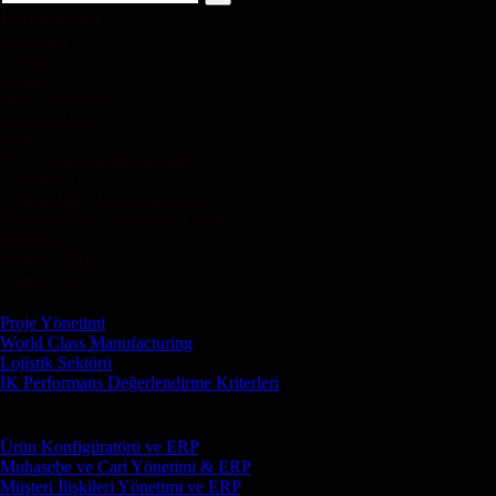
Kategoriler
Çözümler
Üretim
Finans
İnsan Kaynakları
Tedarik Zinciri
ERP
ERP – Sık Sorulan Sorular
SAP Nedir?
SAP ve ERP Arasındaki Fark
CRM ile ERP Arasındaki Farklar
Sektörler
Faaliyet Türü
Firma Ölçeği
Son Yazılar
Proje Yönetimi
World Class Manufacturing
Lojistik Sektörü
İK Performans Değerlendirme Kriterleri
Son yorumlar
Ürün Konfigüratörü ve ERP
için
Safiye
Muhasebe ve Cari Yönetimi & ERP
için
Safiye Nur
Müşteri İlişkileri Yönetimi ve ERP
için
Safiye Nur