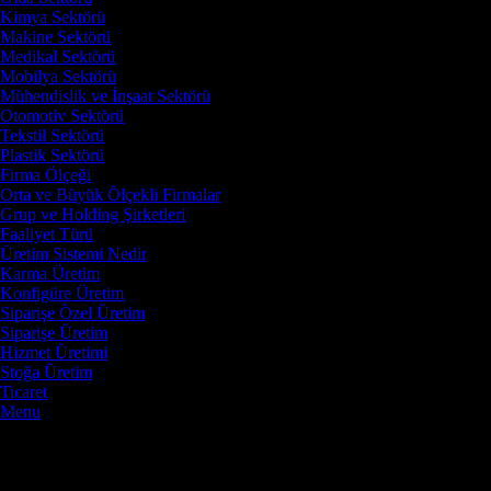
Kimya Sektörü
Makine Sektörü
Medikal Sektörü
Mobilya Sektörü
Mühendislik ve İnşaat Sektörü
Otomotiv Sektörü
Tekstil Sektörü
Plastik Sektörü
Firma Ölçeği
Orta ve Büyük Ölçekli Firmalar
Grup ve Holding Şirketleri
Faaliyet Türü
Üretim Sistemi Nedir
Karma Üretim
Konfigüre Üretim
Siparişe Özel Üretim
Siparişe Üretim
Hizmet Üretimi
Stoğa Üretim
Ticaret
Menu