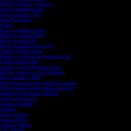
Bakım ve Onarım Yönetimi
Fason Yönetimi & ERP
Üretim Takibi ve ERP
İnsan Kaynakları
Nedir?
İnsan Kaynakları Nedir?
Bordro Yönetimi Nedir?
İzin Yönetimi Nedir
Şirket Organizasyonu Nedir?
Özlük Yönetimi Nedir?
Eğitim ve Performans Yönetimi Nedir?
Üretim Takibi Nedir?
Transfer ve Terfi Yönetimi Nedir
ERP’de Transfer ve Terfi Yönetimi
İzin Yönetimi ve ERP
Şirket Organizasyonu ve Özlük Yönetimi
İK Performans Değerlendirme Kriterleri
Eğitim ve Performans Yönetimi
Ürün Konfigüratörü
Vardiya Yönetimi
Sektörler
Eğitim Sektörü
Ahşap Sektörü
Ambalaj Sektörü
Gıda Sektörü