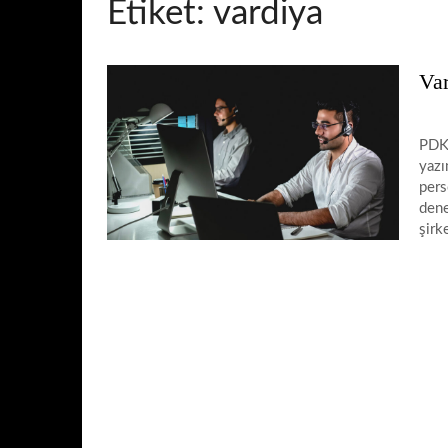
Etiket:
vardiya
Var
PDKS
yazı
pers
dene
şirk