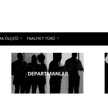
MA ÖLÇEĞI
FAALIYET TÜRÜ