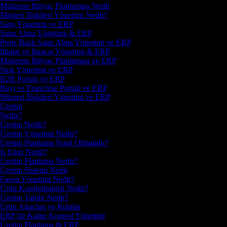
Malzeme İhtiyaç Planlaması Nedir
Müşteri İlişkileri Yönetimi Nedir?
Satış Yönetimi ve ERP
Satın Alma Yönetimi & ERP
Proje Bazlı Satın Alma Yönetimi ve ERP
İthalat ve İhracat Yönetimi & ERP
Malzeme İhtiyaç Planlaması ve ERP
Stok Yönetimi ve ERP
B2B Portalı ve ERP
Bayi ve Franchise Portalı ve ERP
Müşteri İlişkileri Yönetimi ve ERP
Üretim
Nedir?
Üretim Nedir?
Üretim Yönetimi Nedir?
Üretim Planlama Nasıl Olmalıdır?
İş Emri Nedir?
Üretim Planlama Nedir?
Üretim Sistemi Nedir
Fason Yönetimi Nedir?
Ürün Konfigüratörü Nedir?
Üretim Takibi Nedir?
Ürün Ağaçları ve Rotalar
ERP’de Kalite Kontrol Yönetimi
Üretim Planlama & ERP