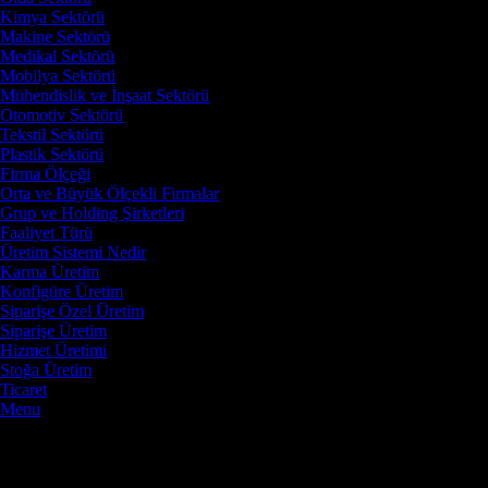
Kimya Sektörü
Makine Sektörü
Medikal Sektörü
Mobilya Sektörü
Mühendislik ve İnşaat Sektörü
Otomotiv Sektörü
Tekstil Sektörü
Plastik Sektörü
Firma Ölçeği
Orta ve Büyük Ölçekli Firmalar
Grup ve Holding Şirketleri
Faaliyet Türü
Üretim Sistemi Nedir
Karma Üretim
Konfigüre Üretim
Siparişe Özel Üretim
Siparişe Üretim
Hizmet Üretimi
Stoğa Üretim
Ticaret
Menu