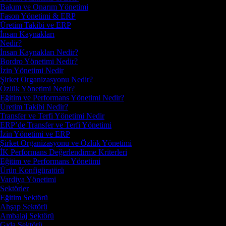
Bakım ve Onarım Yönetimi
Fason Yönetimi & ERP
Üretim Takibi ve ERP
İnsan Kaynakları
Nedir?
İnsan Kaynakları Nedir?
Bordro Yönetimi Nedir?
İzin Yönetimi Nedir
Şirket Organizasyonu Nedir?
Özlük Yönetimi Nedir?
Eğitim ve Performans Yönetimi Nedir?
Üretim Takibi Nedir?
Transfer ve Terfi Yönetimi Nedir
ERP’de Transfer ve Terfi Yönetimi
İzin Yönetimi ve ERP
Şirket Organizasyonu ve Özlük Yönetimi
İK Performans Değerlendirme Kriterleri
Eğitim ve Performans Yönetimi
Ürün Konfigüratörü
Vardiya Yönetimi
Sektörler
Eğitim Sektörü
Ahşap Sektörü
Ambalaj Sektörü
Gıda Sektörü