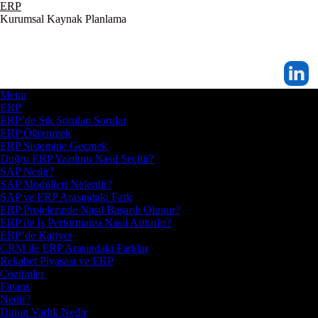
ERP
Kurumsal Kaynak Planlama
Menu
ERP
ERP’de Sık Sorulan Sorular
ERP Öğrenmek
ERP Sistemine Geçmek
Doğru ERP Yazılımı Nasıl Seçilir?
SAP Nedir?
SAP Modülleri Nelerdir?
SAP ve ERP Arasındaki Fark
ERP Projelerinde Nasıl Başarılı Olunur?
ERP ile İş Performansı Nasıl Arttırılır?
ERP’de Kariyer
CRM ile ERP Arasındaki Farklar
Rekabet Piyasası ve ERP
Çözümler
Finans
Nedir?
Duran Varlık Nedir