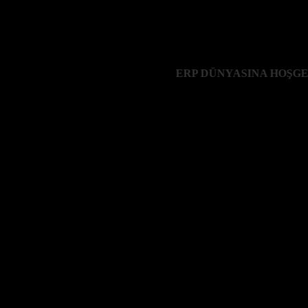
reçlerdir. İşletmeler bu süreçleri düzgün işlemeli ve her detayı inceleme
ERP DÜNYASINA HOŞGELDİ