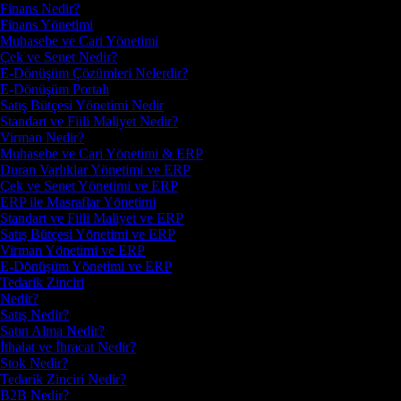
Finans Nedir?
Finans Yönetimi
Muhasebe ve Cari Yönetimi
Çek ve Senet Nedir?
E-Dönüşüm Çözümleri Nelerdir?
E-Dönüşüm Portalı
Satış Bütçesi Yönetimi Nedir
Standart ve Fiili Maliyet Nedir?
Virman Nedir?
Muhasebe ve Cari Yönetimi & ERP
Duran Varlıklar Yönetimi ve ERP
Çek ve Senet Yönetimi ve ERP
ERP ile Masraflar Yönetimi
Standart ve Fiili Maliyet ve ERP
Satış Bütçesi Yönetimi ve ERP
Virman Yönetimi ve ERP
E-Dönüşüm Yönetimi ve ERP
Tedarik Zinciri
Nedir?
Satış Nedir?
Satın Alma Nedir?
İthalat ve İhracat Nedir?
Stok Nedir?
Tedarik Zinciri Nedir?
B2B Nedir?