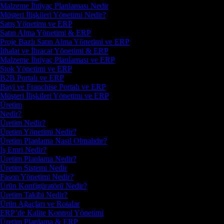
Malzeme İhtiyaç Planlaması Nedir
Müşteri İlişkileri Yönetimi Nedir?
Satış Yönetimi ve ERP
Satın Alma Yönetimi & ERP
Proje Bazlı Satın Alma Yönetimi ve ERP
İthalat ve İhracat Yönetimi & ERP
Malzeme İhtiyaç Planlaması ve ERP
Stok Yönetimi ve ERP
B2B Portalı ve ERP
Bayi ve Franchise Portalı ve ERP
Müşteri İlişkileri Yönetimi ve ERP
Üretim
Nedir?
Üretim Nedir?
Üretim Yönetimi Nedir?
Üretim Planlama Nasıl Olmalıdır?
İş Emri Nedir?
Üretim Planlama Nedir?
Üretim Sistemi Nedir
Fason Yönetimi Nedir?
Ürün Konfigüratörü Nedir?
Üretim Takibi Nedir?
Ürün Ağaçları ve Rotalar
ERP’de Kalite Kontrol Yönetimi
Üretim Planlama & ERP