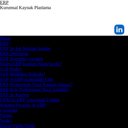
ERP
Kurumsal Kaynak Planlama
Menu
ERP
ERP’de Sık Sorulan Sorular
ERP Öğrenmek
ERP Sistemine Geçmek
Doğru ERP Yazılımı Nasıl Seçilir?
SAP Nedir?
SAP Modülleri Nelerdir?
SAP ve ERP Arasındaki Fark
ERP Projelerinde Nasıl Başarılı Olunur?
ERP ile İş Performansı Nasıl Arttırılır?
ERP’de Kariyer
CRM ile ERP Arasındaki Farklar
Rekabet Piyasası ve ERP
Çözümler
Finans
Nedir?
Duran Varlık Nedir