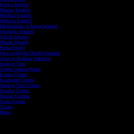
Kimya Sektörü
Makine Sektörü
Medikal Sektörü
Mobilya Sektörü
Mühendislik ve İnşaat Sektörü
Otomotiv Sektörü
Tekstil Sektörü
Plastik Sektörü
Firma Ölçeği
Orta ve Büyük Ölçekli Firmalar
Grup ve Holding Şirketleri
Faaliyet Türü
Üretim Sistemi Nedir
Karma Üretim
Konfigüre Üretim
Siparişe Özel Üretim
Siparişe Üretim
Hizmet Üretimi
Stoğa Üretim
Ticaret
Menu