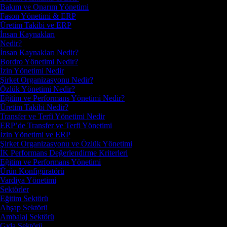
Bakım ve Onarım Yönetimi
Fason Yönetimi & ERP
Üretim Takibi ve ERP
İnsan Kaynakları
Nedir?
İnsan Kaynakları Nedir?
Bordro Yönetimi Nedir?
İzin Yönetimi Nedir
Şirket Organizasyonu Nedir?
Özlük Yönetimi Nedir?
Eğitim ve Performans Yönetimi Nedir?
Üretim Takibi Nedir?
Transfer ve Terfi Yönetimi Nedir
ERP’de Transfer ve Terfi Yönetimi
İzin Yönetimi ve ERP
Şirket Organizasyonu ve Özlük Yönetimi
İK Performans Değerlendirme Kriterleri
Eğitim ve Performans Yönetimi
Ürün Konfigüratörü
Vardiya Yönetimi
Sektörler
Eğitim Sektörü
Ahşap Sektörü
Ambalaj Sektörü
Gıda Sektörü