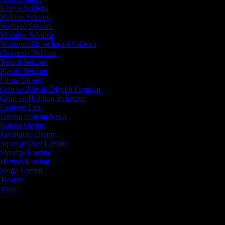
Kimya Sektörü
Makine Sektörü
Medikal Sektörü
Mobilya Sektörü
Mühendislik ve İnşaat Sektörü
Otomotiv Sektörü
Tekstil Sektörü
Plastik Sektörü
Firma Ölçeği
Orta ve Büyük Ölçekli Firmalar
Grup ve Holding Şirketleri
Faaliyet Türü
Üretim Sistemi Nedir
Karma Üretim
Konfigüre Üretim
Siparişe Özel Üretim
Siparişe Üretim
Hizmet Üretimi
Stoğa Üretim
Ticaret
Menu