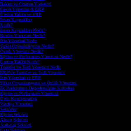
Bakım ve Onarım Yönetimi
Fason Yönetimi & ERP
Üretim Takibi ve ERP
İnsan Kaynakları
Nedir?
İnsan Kaynakları Nedir?
Bordro Yönetimi Nedir?
İzin Yönetimi Nedir
Şirket Organizasyonu Nedir?
Özlük Yönetimi Nedir?
Eğitim ve Performans Yönetimi Nedir?
Üretim Takibi Nedir?
Transfer ve Terfi Yönetimi Nedir
ERP’de Transfer ve Terfi Yönetimi
İzin Yönetimi ve ERP
Şirket Organizasyonu ve Özlük Yönetimi
İK Performans Değerlendirme Kriterleri
Eğitim ve Performans Yönetimi
Ürün Konfigüratörü
Vardiya Yönetimi
Sektörler
Eğitim Sektörü
Ahşap Sektörü
Ambalaj Sektörü
Gıda Sektörü