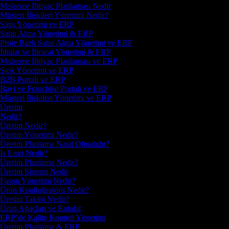
Malzeme İhtiyaç Planlaması Nedir
Müşteri İlişkileri Yönetimi Nedir?
Satış Yönetimi ve ERP
Satın Alma Yönetimi & ERP
Proje Bazlı Satın Alma Yönetimi ve ERP
İthalat ve İhracat Yönetimi & ERP
Malzeme İhtiyaç Planlaması ve ERP
Stok Yönetimi ve ERP
B2B Portalı ve ERP
Bayi ve Franchise Portalı ve ERP
Müşteri İlişkileri Yönetimi ve ERP
Üretim
Nedir?
Üretim Nedir?
Üretim Yönetimi Nedir?
Üretim Planlama Nasıl Olmalıdır?
İş Emri Nedir?
Üretim Planlama Nedir?
Üretim Sistemi Nedir
Fason Yönetimi Nedir?
Ürün Konfigüratörü Nedir?
Üretim Takibi Nedir?
Ürün Ağaçları ve Rotalar
ERP’de Kalite Kontrol Yönetimi
Üretim Planlama & ERP