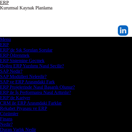
ERP
Kurumsal Kaynak Planlama
Menu
ERP
ERP’de Sık Sorulan Sorular
ERP Öğrenmek
ERP Sistemine Geçmek
Doğru ERP Yazılımı Nasıl Seçilir?
SAP Nedir?
SAP Modülleri Nelerdir?
SAP ve ERP Arasındaki Fark
ERP Projelerinde Nasıl Başarılı Olunur?
ERP ile İş Performansı Nasıl Arttırılır?
ERP’de Kariyer
CRM ile ERP Arasındaki Farklar
Rekabet Piyasası ve ERP
Çözümler
Finans
Nedir?
Duran Varlık Nedir