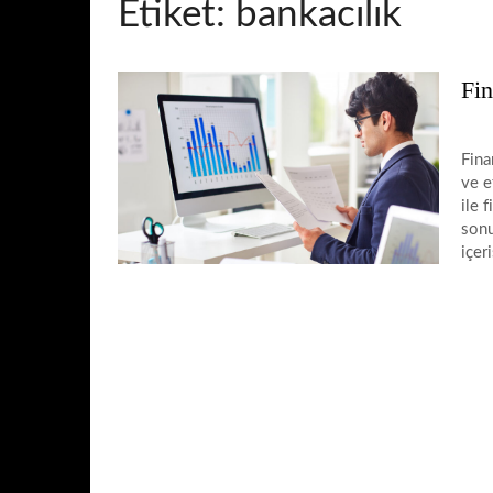
Etiket:
bankacılık
Fin
Fina
ve e
ile 
sonu
içer