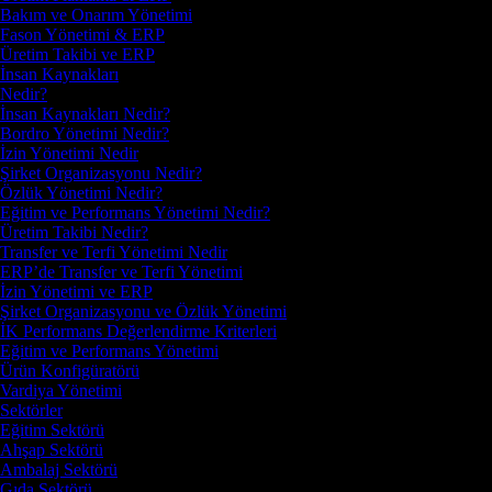
Bakım ve Onarım Yönetimi
Fason Yönetimi & ERP
Üretim Takibi ve ERP
İnsan Kaynakları
Nedir?
İnsan Kaynakları Nedir?
Bordro Yönetimi Nedir?
İzin Yönetimi Nedir
Şirket Organizasyonu Nedir?
Özlük Yönetimi Nedir?
Eğitim ve Performans Yönetimi Nedir?
Üretim Takibi Nedir?
Transfer ve Terfi Yönetimi Nedir
ERP’de Transfer ve Terfi Yönetimi
İzin Yönetimi ve ERP
Şirket Organizasyonu ve Özlük Yönetimi
İK Performans Değerlendirme Kriterleri
Eğitim ve Performans Yönetimi
Ürün Konfigüratörü
Vardiya Yönetimi
Sektörler
Eğitim Sektörü
Ahşap Sektörü
Ambalaj Sektörü
Gıda Sektörü