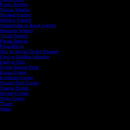
Kimya Sektörü
Makine Sektörü
Medikal Sektörü
Mobilya Sektörü
Mühendislik ve İnşaat Sektörü
Otomotiv Sektörü
Tekstil Sektörü
Plastik Sektörü
Firma Ölçeği
Orta ve Büyük Ölçekli Firmalar
Grup ve Holding Şirketleri
Faaliyet Türü
Üretim Sistemi Nedir
Karma Üretim
Konfigüre Üretim
Siparişe Özel Üretim
Siparişe Üretim
Hizmet Üretimi
Stoğa Üretim
Ticaret
Menu