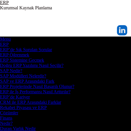
ERP
Kurumsal Kaynak Planlama
Menu
ERP
ERP’de Sık Sorulan Sorular
ERP Öğrenmek
ERP Sistemine Geçmek
Doğru ERP Yazılımı Nasıl Seçilir?
SAP Nedir?
SAP Modülleri Nelerdir?
SAP ve ERP Arasındaki Fark
ERP Projelerinde Nasıl Başarılı Olunur?
ERP ile İş Performansı Nasıl Arttırılır?
ERP’de Kariyer
CRM ile ERP Arasındaki Farklar
Rekabet Piyasası ve ERP
Çözümler
Finans
Nedir?
Duran Varlık Nedir