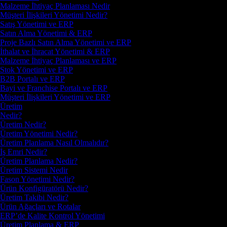
Malzeme İhtiyaç Planlaması Nedir
Müşteri İlişkileri Yönetimi Nedir?
Satış Yönetimi ve ERP
Satın Alma Yönetimi & ERP
Proje Bazlı Satın Alma Yönetimi ve ERP
İthalat ve İhracat Yönetimi & ERP
Malzeme İhtiyaç Planlaması ve ERP
Stok Yönetimi ve ERP
B2B Portalı ve ERP
Bayi ve Franchise Portalı ve ERP
Müşteri İlişkileri Yönetimi ve ERP
Üretim
Nedir?
Üretim Nedir?
Üretim Yönetimi Nedir?
Üretim Planlama Nasıl Olmalıdır?
İş Emri Nedir?
Üretim Planlama Nedir?
Üretim Sistemi Nedir
Fason Yönetimi Nedir?
Ürün Konfigüratörü Nedir?
Üretim Takibi Nedir?
Ürün Ağaçları ve Rotalar
ERP’de Kalite Kontrol Yönetimi
Üretim Planlama & ERP