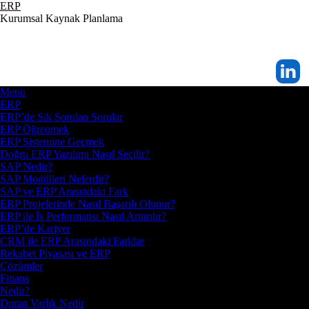
ERP
Kurumsal Kaynak Planlama
Menu
ERP
ERP’de Sık Sorulan Sorular
ERP Öğrenmek
ERP Sistemine Geçmek
Doğru ERP Yazılımı Nasıl Seçilir?
SAP Nedir?
SAP Modülleri Nelerdir?
SAP ve ERP Arasındaki Fark
ERP Projelerinde Nasıl Başarılı Olunur?
ERP ile İş Performansı Nasıl Arttırılır?
ERP’de Kariyer
CRM ile ERP Arasındaki Farklar
Rekabet Piyasası ve ERP
Çözümler
Finans
Nedir?
Duran Varlık Nedir