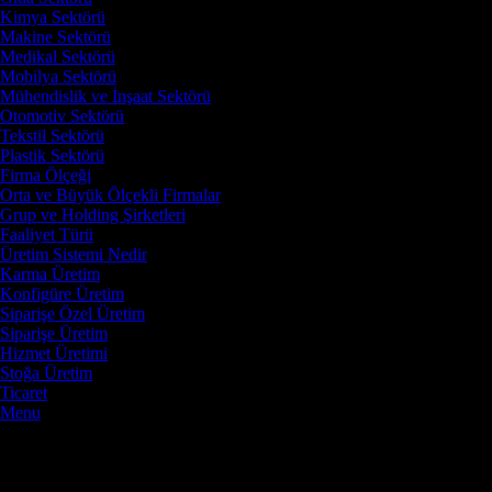
Kimya Sektörü
Makine Sektörü
Medikal Sektörü
Mobilya Sektörü
Mühendislik ve İnşaat Sektörü
Otomotiv Sektörü
Tekstil Sektörü
Plastik Sektörü
Firma Ölçeği
Orta ve Büyük Ölçekli Firmalar
Grup ve Holding Şirketleri
Faaliyet Türü
Üretim Sistemi Nedir
Karma Üretim
Konfigüre Üretim
Siparişe Özel Üretim
Siparişe Üretim
Hizmet Üretimi
Stoğa Üretim
Ticaret
Menu