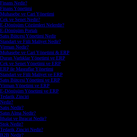
Finans Nedir?
Finans Yönetimi
Muhasebe ve Cari Yönetimi
Çek ve Senet Nedir?
E-Dönüşüm Çözümleri Nelerdir?
E-Dönüşüm Portalı
Satış Bütçesi Yönetimi Nedir
Standart ve Fiili Maliyet Nedir?
Virman Nedir?
Muhasebe ve Cari Yönetimi & ERP
Duran Varlıklar Yönetimi ve ERP
Çek ve Senet Yönetimi ve ERP
ERP ile Masraflar Yönetimi
Standart ve Fiili Maliyet ve ERP
Satış Bütçesi Yönetimi ve ERP
Virman Yönetimi ve ERP
E-Dönüşüm Yönetimi ve ERP
Tedarik Zinciri
Nedir?
Satış Nedir?
Satın Alma Nedir?
İthalat ve İhracat Nedir?
Stok Nedir?
Tedarik Zinciri Nedir?
B2B Nedir?