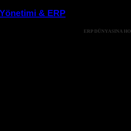
erp
 Yönetimi & ERP
lanırsa, parasal kar elde etme şansı o kadar artar. Kaynakların planlı bi
ERP DÜNYASINA HOŞGE