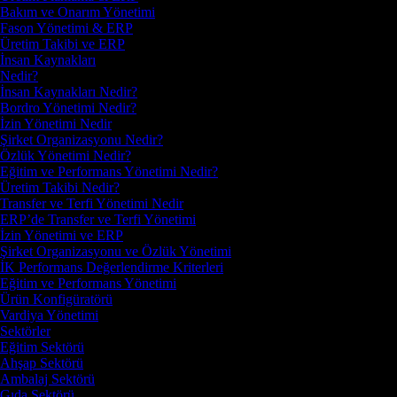
Bakım ve Onarım Yönetimi
Fason Yönetimi & ERP
Üretim Takibi ve ERP
İnsan Kaynakları
Nedir?
İnsan Kaynakları Nedir?
Bordro Yönetimi Nedir?
İzin Yönetimi Nedir
Şirket Organizasyonu Nedir?
Özlük Yönetimi Nedir?
Eğitim ve Performans Yönetimi Nedir?
Üretim Takibi Nedir?
Transfer ve Terfi Yönetimi Nedir
ERP’de Transfer ve Terfi Yönetimi
İzin Yönetimi ve ERP
Şirket Organizasyonu ve Özlük Yönetimi
İK Performans Değerlendirme Kriterleri
Eğitim ve Performans Yönetimi
Ürün Konfigüratörü
Vardiya Yönetimi
Sektörler
Eğitim Sektörü
Ahşap Sektörü
Ambalaj Sektörü
Gıda Sektörü