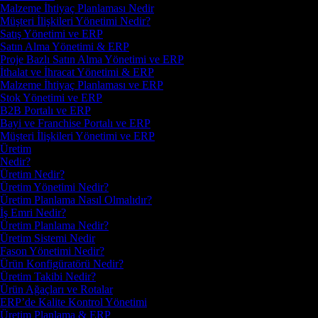
Malzeme İhtiyaç Planlaması Nedir
Müşteri İlişkileri Yönetimi Nedir?
Satış Yönetimi ve ERP
Satın Alma Yönetimi & ERP
Proje Bazlı Satın Alma Yönetimi ve ERP
İthalat ve İhracat Yönetimi & ERP
Malzeme İhtiyaç Planlaması ve ERP
Stok Yönetimi ve ERP
B2B Portalı ve ERP
Bayi ve Franchise Portalı ve ERP
Müşteri İlişkileri Yönetimi ve ERP
Üretim
Nedir?
Üretim Nedir?
Üretim Yönetimi Nedir?
Üretim Planlama Nasıl Olmalıdır?
İş Emri Nedir?
Üretim Planlama Nedir?
Üretim Sistemi Nedir
Fason Yönetimi Nedir?
Ürün Konfigüratörü Nedir?
Üretim Takibi Nedir?
Ürün Ağaçları ve Rotalar
ERP’de Kalite Kontrol Yönetimi
Üretim Planlama & ERP