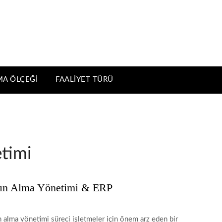
MA ÖLÇEĞI
FAALIYET TÜRÜ
etimi
tın Alma Yönetimi & ERP
n alma yönetimi süreci işletmeler için önem arz eden bir