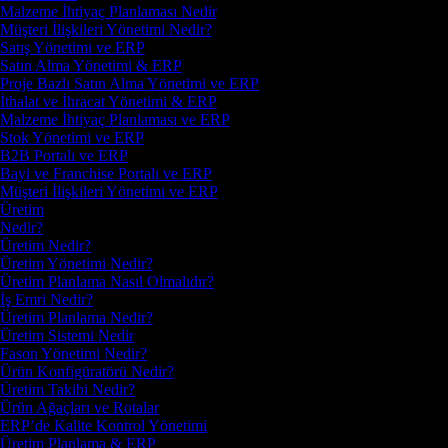
Malzeme İhtiyaç Planlaması Nedir
Müşteri İlişkileri Yönetimi Nedir?
Satış Yönetimi ve ERP
Satın Alma Yönetimi & ERP
Proje Bazlı Satın Alma Yönetimi ve ERP
İthalat ve İhracat Yönetimi & ERP
Malzeme İhtiyaç Planlaması ve ERP
Stok Yönetimi ve ERP
B2B Portalı ve ERP
Bayi ve Franchise Portalı ve ERP
Müşteri İlişkileri Yönetimi ve ERP
Üretim
Nedir?
Üretim Nedir?
Üretim Yönetimi Nedir?
Üretim Planlama Nasıl Olmalıdır?
İş Emri Nedir?
Üretim Planlama Nedir?
Üretim Sistemi Nedir
Fason Yönetimi Nedir?
Ürün Konfigüratörü Nedir?
Üretim Takibi Nedir?
Ürün Ağaçları ve Rotalar
ERP’de Kalite Kontrol Yönetimi
Üretim Planlama & ERP