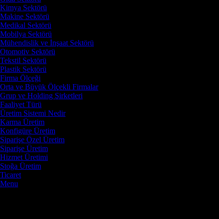
Kimya Sektörü
Makine Sektörü
Medikal Sektörü
Mobilya Sektörü
Mühendislik ve İnşaat Sektörü
Otomotiv Sektörü
Tekstil Sektörü
Plastik Sektörü
Firma Ölçeği
Orta ve Büyük Ölçekli Firmalar
Grup ve Holding Şirketleri
Faaliyet Türü
Üretim Sistemi Nedir
Karma Üretim
Konfigüre Üretim
Siparişe Özel Üretim
Siparişe Üretim
Hizmet Üretimi
Stoğa Üretim
Ticaret
Menu