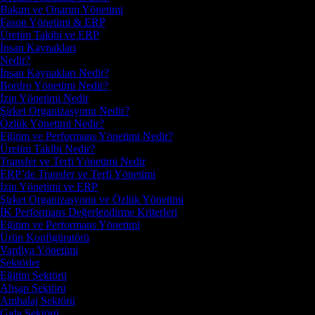
Bakım ve Onarım Yönetimi
Fason Yönetimi & ERP
Üretim Takibi ve ERP
İnsan Kaynakları
Nedir?
İnsan Kaynakları Nedir?
Bordro Yönetimi Nedir?
İzin Yönetimi Nedir
Şirket Organizasyonu Nedir?
Özlük Yönetimi Nedir?
Eğitim ve Performans Yönetimi Nedir?
Üretim Takibi Nedir?
Transfer ve Terfi Yönetimi Nedir
ERP’de Transfer ve Terfi Yönetimi
İzin Yönetimi ve ERP
Şirket Organizasyonu ve Özlük Yönetimi
İK Performans Değerlendirme Kriterleri
Eğitim ve Performans Yönetimi
Ürün Konfigüratörü
Vardiya Yönetimi
Sektörler
Eğitim Sektörü
Ahşap Sektörü
Ambalaj Sektörü
Gıda Sektörü