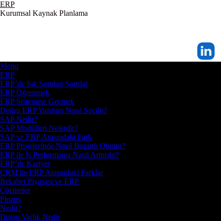
ERP
Kurumsal Kaynak Planlama
Menu
ERP
ERP’de Sık Sorulan Sorular
ERP Öğrenmek
ERP Sistemine Geçmek
Doğru ERP Yazılımı Nasıl Seçilir?
SAP Nedir?
SAP Modülleri Nelerdir?
SAP ve ERP Arasındaki Fark
ERP Projelerinde Nasıl Başarılı Olunur?
ERP ile İş Performansı Nasıl Arttırılır?
ERP’de Kariyer
CRM ile ERP Arasındaki Farklar
Rekabet Piyasası ve ERP
Çözümler
Finans
Nedir?
Duran Varlık Nedir