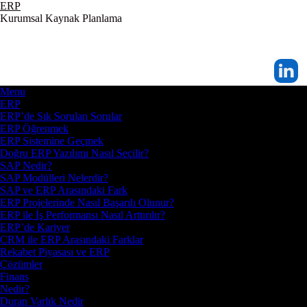
ERP
Kurumsal Kaynak Planlama
Menu
ERP
ERP’de Sık Sorulan Sorular
ERP Öğrenmek
ERP Sistemine Geçmek
Doğru ERP Yazılımı Nasıl Seçilir?
SAP Nedir?
SAP Modülleri Nelerdir?
SAP ve ERP Arasındaki Fark
ERP Projelerinde Nasıl Başarılı Olunur?
ERP ile İş Performansı Nasıl Arttırılır?
ERP’de Kariyer
CRM ile ERP Arasındaki Farklar
Rekabet Piyasası ve ERP
Çözümler
Finans
Nedir?
Duran Varlık Nedir