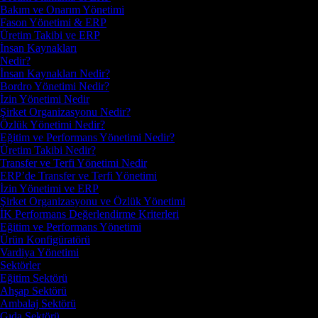
Bakım ve Onarım Yönetimi
Fason Yönetimi & ERP
Üretim Takibi ve ERP
İnsan Kaynakları
Nedir?
İnsan Kaynakları Nedir?
Bordro Yönetimi Nedir?
İzin Yönetimi Nedir
Şirket Organizasyonu Nedir?
Özlük Yönetimi Nedir?
Eğitim ve Performans Yönetimi Nedir?
Üretim Takibi Nedir?
Transfer ve Terfi Yönetimi Nedir
ERP’de Transfer ve Terfi Yönetimi
İzin Yönetimi ve ERP
Şirket Organizasyonu ve Özlük Yönetimi
İK Performans Değerlendirme Kriterleri
Eğitim ve Performans Yönetimi
Ürün Konfigüratörü
Vardiya Yönetimi
Sektörler
Eğitim Sektörü
Ahşap Sektörü
Ambalaj Sektörü
Gıda Sektörü