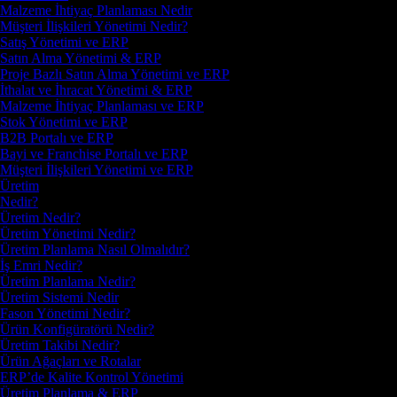
Malzeme İhtiyaç Planlaması Nedir
Müşteri İlişkileri Yönetimi Nedir?
Satış Yönetimi ve ERP
Satın Alma Yönetimi & ERP
Proje Bazlı Satın Alma Yönetimi ve ERP
İthalat ve İhracat Yönetimi & ERP
Malzeme İhtiyaç Planlaması ve ERP
Stok Yönetimi ve ERP
B2B Portalı ve ERP
Bayi ve Franchise Portalı ve ERP
Müşteri İlişkileri Yönetimi ve ERP
Üretim
Nedir?
Üretim Nedir?
Üretim Yönetimi Nedir?
Üretim Planlama Nasıl Olmalıdır?
İş Emri Nedir?
Üretim Planlama Nedir?
Üretim Sistemi Nedir
Fason Yönetimi Nedir?
Ürün Konfigüratörü Nedir?
Üretim Takibi Nedir?
Ürün Ağaçları ve Rotalar
ERP’de Kalite Kontrol Yönetimi
Üretim Planlama & ERP