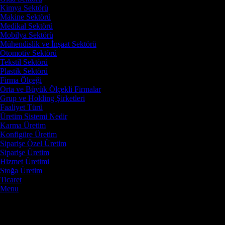
Kimya Sektörü
Makine Sektörü
Medikal Sektörü
Mobilya Sektörü
Mühendislik ve İnşaat Sektörü
Otomotiv Sektörü
Tekstil Sektörü
Plastik Sektörü
Firma Ölçeği
Orta ve Büyük Ölçekli Firmalar
Grup ve Holding Şirketleri
Faaliyet Türü
Üretim Sistemi Nedir
Karma Üretim
Konfigüre Üretim
Siparişe Özel Üretim
Siparişe Üretim
Hizmet Üretimi
Stoğa Üretim
Ticaret
Menu