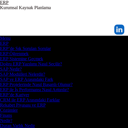
ERP
Kurumsal Kaynak Planlama
Menu
ERP
ERP’de Sık Sorulan Sorular
ERP Öğrenmek
ERP Sistemine Geçmek
Doğru ERP Yazılımı Nasıl Seçilir?
SAP Nedir?
SAP Modülleri Nelerdir?
SAP ve ERP Arasındaki Fark
ERP Projelerinde Nasıl Başarılı Olunur?
ERP ile İş Performansı Nasıl Arttırılır?
ERP’de Kariyer
CRM ile ERP Arasındaki Farklar
Rekabet Piyasası ve ERP
Çözümler
Finans
Nedir?
Duran Varlık Nedir