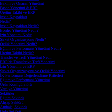
Bakım ve Onarım Yönetimi
Fason Yönetimi & ERP
Üretim Takibi ve ERP
İnsan Kaynakları
Nedir?
İnsan Kaynakları Nedir?
Bordro Yönetimi Nedir?
İzin Yönetimi Nedir
Şirket Organizasyonu Nedir?
Özlük Yönetimi Nedir?
Eğitim ve Performans Yönetimi Nedir?
Üretim Takibi Nedir?
Transfer ve Terfi Yönetimi Nedir
ERP’de Transfer ve Terfi Yönetimi
İzin Yönetimi ve ERP
Şirket Organizasyonu ve Özlük Yönetimi
İK Performans Değerlendirme Kriterleri
Eğitim ve Performans Yönetimi
Ürün Konfigüratörü
Vardiya Yönetimi
Sektörler
Eğitim Sektörü
Ahşap Sektörü
Ambalaj Sektörü
Gıda Sektörü