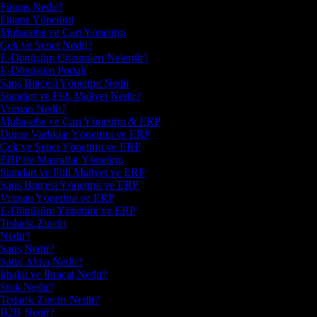
Finans Nedir?
Finans Yönetimi
Muhasebe ve Cari Yönetimi
Çek ve Senet Nedir?
E-Dönüşüm Çözümleri Nelerdir?
E-Dönüşüm Portalı
Satış Bütçesi Yönetimi Nedir
Standart ve Fiili Maliyet Nedir?
Virman Nedir?
Muhasebe ve Cari Yönetimi & ERP
Duran Varlıklar Yönetimi ve ERP
Çek ve Senet Yönetimi ve ERP
ERP ile Masraflar Yönetimi
Standart ve Fiili Maliyet ve ERP
Satış Bütçesi Yönetimi ve ERP
Virman Yönetimi ve ERP
E-Dönüşüm Yönetimi ve ERP
Tedarik Zinciri
Nedir?
Satış Nedir?
Satın Alma Nedir?
İthalat ve İhracat Nedir?
Stok Nedir?
Tedarik Zinciri Nedir?
B2B Nedir?