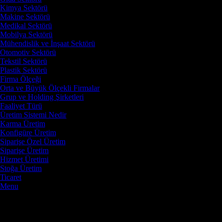
Kimya Sektörü
Makine Sektörü
Medikal Sektörü
Mobilya Sektörü
Mühendislik ve İnşaat Sektörü
Otomotiv Sektörü
Tekstil Sektörü
Plastik Sektörü
Firma Ölçeği
Orta ve Büyük Ölçekli Firmalar
Grup ve Holding Şirketleri
Faaliyet Türü
Üretim Sistemi Nedir
Karma Üretim
Konfigüre Üretim
Siparişe Özel Üretim
Siparişe Üretim
Hizmet Üretimi
Stoğa Üretim
Ticaret
Menu