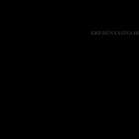
nı bilmek gerekir. ERP, ERP sistemleri ile kullanılır ve ERP sistemler
ERP DÜNYASINA HOŞG