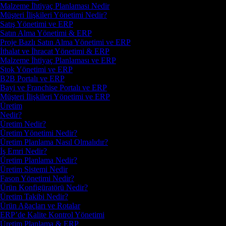
Malzeme İhtiyaç Planlaması Nedir
Müşteri İlişkileri Yönetimi Nedir?
Satış Yönetimi ve ERP
Satın Alma Yönetimi & ERP
Proje Bazlı Satın Alma Yönetimi ve ERP
İthalat ve İhracat Yönetimi & ERP
Malzeme İhtiyaç Planlaması ve ERP
Stok Yönetimi ve ERP
B2B Portalı ve ERP
Bayi ve Franchise Portalı ve ERP
Müşteri İlişkileri Yönetimi ve ERP
Üretim
Nedir?
Üretim Nedir?
Üretim Yönetimi Nedir?
Üretim Planlama Nasıl Olmalıdır?
İş Emri Nedir?
Üretim Planlama Nedir?
Üretim Sistemi Nedir
Fason Yönetimi Nedir?
Ürün Konfigüratörü Nedir?
Üretim Takibi Nedir?
Ürün Ağaçları ve Rotalar
ERP’de Kalite Kontrol Yönetimi
Üretim Planlama & ERP