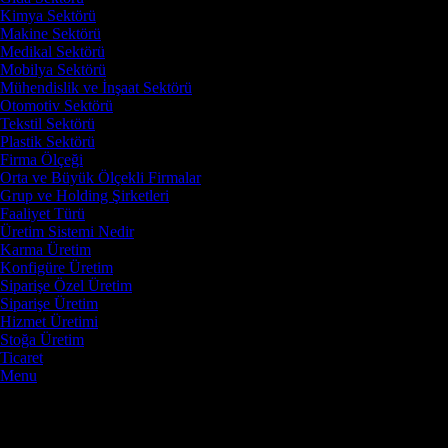
Kimya Sektörü
Makine Sektörü
Medikal Sektörü
Mobilya Sektörü
Mühendislik ve İnşaat Sektörü
Otomotiv Sektörü
Tekstil Sektörü
Plastik Sektörü
Firma Ölçeği
Orta ve Büyük Ölçekli Firmalar
Grup ve Holding Şirketleri
Faaliyet Türü
Üretim Sistemi Nedir
Karma Üretim
Konfigüre Üretim
Siparişe Özel Üretim
Siparişe Üretim
Hizmet Üretimi
Stoğa Üretim
Ticaret
Menu