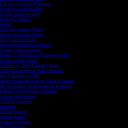
Bakım ve Onarım Yönetimi
Fason Yönetimi & ERP
Üretim Takibi ve ERP
İnsan Kaynakları
Nedir?
İnsan Kaynakları Nedir?
Bordro Yönetimi Nedir?
İzin Yönetimi Nedir
Şirket Organizasyonu Nedir?
Özlük Yönetimi Nedir?
Eğitim ve Performans Yönetimi Nedir?
Üretim Takibi Nedir?
Transfer ve Terfi Yönetimi Nedir
ERP’de Transfer ve Terfi Yönetimi
İzin Yönetimi ve ERP
Şirket Organizasyonu ve Özlük Yönetimi
İK Performans Değerlendirme Kriterleri
Eğitim ve Performans Yönetimi
Ürün Konfigüratörü
Vardiya Yönetimi
Sektörler
Eğitim Sektörü
Ahşap Sektörü
Ambalaj Sektörü
Gıda Sektörü