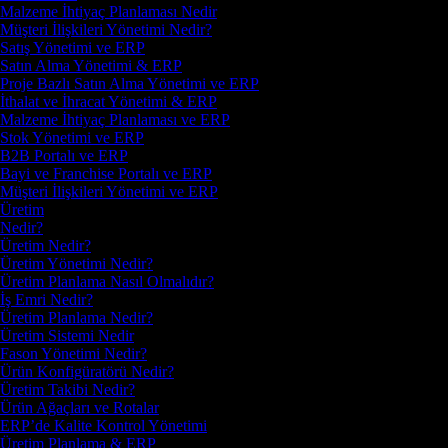
Malzeme İhtiyaç Planlaması Nedir
Müşteri İlişkileri Yönetimi Nedir?
Satış Yönetimi ve ERP
Satın Alma Yönetimi & ERP
Proje Bazlı Satın Alma Yönetimi ve ERP
İthalat ve İhracat Yönetimi & ERP
Malzeme İhtiyaç Planlaması ve ERP
Stok Yönetimi ve ERP
B2B Portalı ve ERP
Bayi ve Franchise Portalı ve ERP
Müşteri İlişkileri Yönetimi ve ERP
Üretim
Nedir?
Üretim Nedir?
Üretim Yönetimi Nedir?
Üretim Planlama Nasıl Olmalıdır?
İş Emri Nedir?
Üretim Planlama Nedir?
Üretim Sistemi Nedir
Fason Yönetimi Nedir?
Ürün Konfigüratörü Nedir?
Üretim Takibi Nedir?
Ürün Ağaçları ve Rotalar
ERP’de Kalite Kontrol Yönetimi
Üretim Planlama & ERP