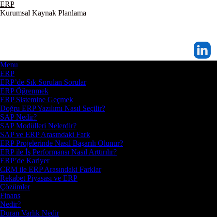
ERP
Kurumsal Kaynak Planlama
Menu
ERP
ERP’de Sık Sorulan Sorular
ERP Öğrenmek
ERP Sistemine Geçmek
Doğru ERP Yazılımı Nasıl Seçilir?
SAP Nedir?
SAP Modülleri Nelerdir?
SAP ve ERP Arasındaki Fark
ERP Projelerinde Nasıl Başarılı Olunur?
ERP ile İş Performansı Nasıl Arttırılır?
ERP’de Kariyer
CRM ile ERP Arasındaki Farklar
Rekabet Piyasası ve ERP
Çözümler
Finans
Nedir?
Duran Varlık Nedir