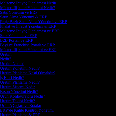
Malzeme İhtiyaç Planlaması Nedir
Müşteri İlişkileri Yönetimi Nedir?
Satış Yönetimi ve ERP
Satın Alma Yönetimi & ERP
Proje Bazlı Satın Alma Yönetimi ve ERP
İthalat ve İhracat Yönetimi & ERP
Malzeme İhtiyaç Planlaması ve ERP
Stok Yönetimi ve ERP
B2B Portalı ve ERP
Bayi ve Franchise Portalı ve ERP
Müşteri İlişkileri Yönetimi ve ERP
Üretim
Nedir?
Üretim Nedir?
Üretim Yönetimi Nedir?
Üretim Planlama Nasıl Olmalıdır?
İş Emri Nedir?
Üretim Planlama Nedir?
Üretim Sistemi Nedir
Fason Yönetimi Nedir?
Ürün Konfigüratörü Nedir?
Üretim Takibi Nedir?
Ürün Ağaçları ve Rotalar
ERP’de Kalite Kontrol Yönetimi
Üretim Planlama & ERP