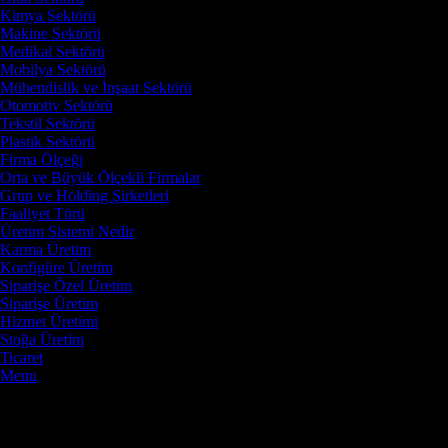
Kimya Sektörü
Makine Sektörü
Medikal Sektörü
Mobilya Sektörü
Mühendislik ve İnşaat Sektörü
Otomotiv Sektörü
Tekstil Sektörü
Plastik Sektörü
Firma Ölçeği
Orta ve Büyük Ölçekli Firmalar
Grup ve Holding Şirketleri
Faaliyet Türü
Üretim Sistemi Nedir
Karma Üretim
Konfigüre Üretim
Siparişe Özel Üretim
Siparişe Üretim
Hizmet Üretimi
Stoğa Üretim
Ticaret
Menu