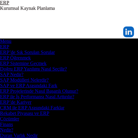
ERP
Kurumsal Kaynak Planlama
Menu
ERP
ERP’de Sık Sorulan Sorular
ERP Öğrenmek
ERP Sistemine Geçmek
Doğru ERP Yazılımı Nasıl Seçilir?
SAP Nedir?
SAP Modülleri Nelerdir?
SAP ve ERP Arasındaki Fark
ERP Projelerinde Nasıl Başarılı Olunur?
ERP ile İş Performansı Nasıl Arttırılır?
ERP’de Kariyer
CRM ile ERP Arasındaki Farklar
Rekabet Piyasası ve ERP
Çözümler
Finans
Nedir?
Duran Varlık Nedir