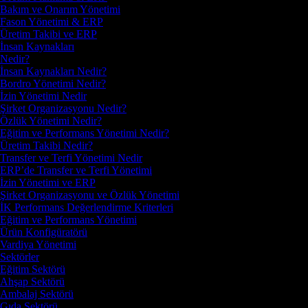
Bakım ve Onarım Yönetimi
Fason Yönetimi & ERP
Üretim Takibi ve ERP
İnsan Kaynakları
Nedir?
İnsan Kaynakları Nedir?
Bordro Yönetimi Nedir?
İzin Yönetimi Nedir
Şirket Organizasyonu Nedir?
Özlük Yönetimi Nedir?
Eğitim ve Performans Yönetimi Nedir?
Üretim Takibi Nedir?
Transfer ve Terfi Yönetimi Nedir
ERP’de Transfer ve Terfi Yönetimi
İzin Yönetimi ve ERP
Şirket Organizasyonu ve Özlük Yönetimi
İK Performans Değerlendirme Kriterleri
Eğitim ve Performans Yönetimi
Ürün Konfigüratörü
Vardiya Yönetimi
Sektörler
Eğitim Sektörü
Ahşap Sektörü
Ambalaj Sektörü
Gıda Sektörü