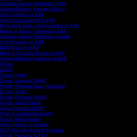
Malzeme İhtiyaç Planlaması Nedir
Müşteri İlişkileri Yönetimi Nedir?
Satış Yönetimi ve ERP
Satın Alma Yönetimi & ERP
Proje Bazlı Satın Alma Yönetimi ve ERP
İthalat ve İhracat Yönetimi & ERP
Malzeme İhtiyaç Planlaması ve ERP
Stok Yönetimi ve ERP
B2B Portalı ve ERP
Bayi ve Franchise Portalı ve ERP
Müşteri İlişkileri Yönetimi ve ERP
Üretim
Nedir?
Üretim Nedir?
Üretim Yönetimi Nedir?
Üretim Planlama Nasıl Olmalıdır?
İş Emri Nedir?
Üretim Planlama Nedir?
Üretim Sistemi Nedir
Fason Yönetimi Nedir?
Ürün Konfigüratörü Nedir?
Üretim Takibi Nedir?
Ürün Ağaçları ve Rotalar
ERP’de Kalite Kontrol Yönetimi
Üretim Planlama & ERP