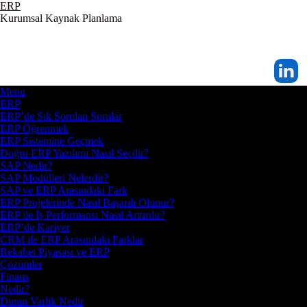
ERP
Kurumsal Kaynak Planlama
Menu
ERP
ERP’de Sık Sorulan Sorular
ERP Öğrenmek
ERP Sistemine Geçmek
Doğru ERP Yazılımı Nasıl Seçilir?
SAP Nedir?
SAP Modülleri Nelerdir?
SAP ve ERP Arasındaki Fark
ERP Projelerinde Nasıl Başarılı Olunur?
ERP ile İş Performansı Nasıl Arttırılır?
ERP’de Kariyer
CRM ile ERP Arasındaki Farklar
Rekabet Piyasası ve ERP
Çözümler
Finans
Nedir?
Duran Varlık Nedir