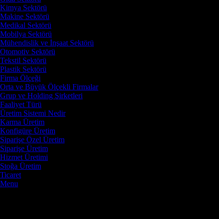
Kimya Sektörü
Makine Sektörü
Medikal Sektörü
Mobilya Sektörü
Mühendislik ve İnşaat Sektörü
Otomotiv Sektörü
Tekstil Sektörü
Plastik Sektörü
Firma Ölçeği
Orta ve Büyük Ölçekli Firmalar
Grup ve Holding Şirketleri
Faaliyet Türü
Üretim Sistemi Nedir
Karma Üretim
Konfigüre Üretim
Siparişe Özel Üretim
Siparişe Üretim
Hizmet Üretimi
Stoğa Üretim
Ticaret
Menu