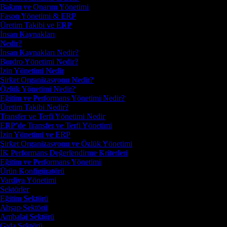
Bakım ve Onarım Yönetimi
Fason Yönetimi & ERP
Üretim Takibi ve ERP
İnsan Kaynakları
Nedir?
İnsan Kaynakları Nedir?
Bordro Yönetimi Nedir?
İzin Yönetimi Nedir
Şirket Organizasyonu Nedir?
Özlük Yönetimi Nedir?
Eğitim ve Performans Yönetimi Nedir?
Üretim Takibi Nedir?
Transfer ve Terfi Yönetimi Nedir
ERP’de Transfer ve Terfi Yönetimi
İzin Yönetimi ve ERP
Şirket Organizasyonu ve Özlük Yönetimi
İK Performans Değerlendirme Kriterleri
Eğitim ve Performans Yönetimi
Ürün Konfigüratörü
Vardiya Yönetimi
Sektörler
Eğitim Sektörü
Ahşap Sektörü
Ambalaj Sektörü
Gıda Sektörü